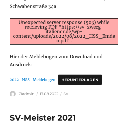
Schwabenstraße 34a
Unexpected server response (503) while
retrieving PDF "https://sv-zwerg-
italiener.de/wp-
content/uploads/2022/08/2022_HSS_Emde
n.pdf".
Hier der Meldebogen zum Download und
Ausdruck:
2022_HSS_Meldebogen
HERUNTERLADEN
Autor
Veröffentlicht
Kategorien
ZIadmin
17.08.2022
SV
am
SV-Meister 2021