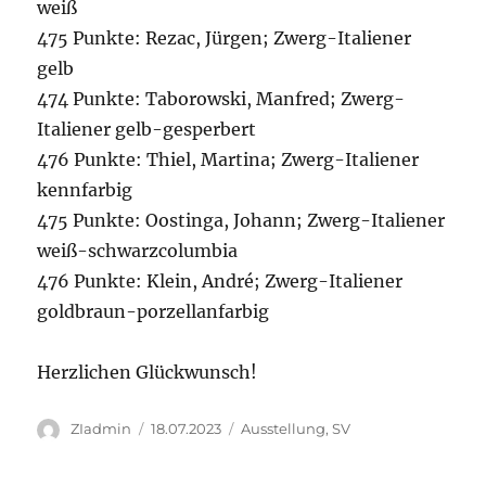
weiß
475 Punkte: Rezac, Jürgen; Zwerg-Italiener
gelb
474 Punkte: Taborowski, Manfred; Zwerg-
Italiener gelb-gesperbert
476 Punkte: Thiel, Martina; Zwerg-Italiener
kennfarbig
475 Punkte: Oostinga, Johann; Zwerg-Italiener
weiß-schwarzcolumbia
476 Punkte: Klein, André; Zwerg-Italiener
goldbraun-porzellanfarbig
Herzlichen Glückwunsch!
Autor
Veröffentlicht
Kategorien
ZIadmin
18.07.2023
Ausstellung
,
SV
am