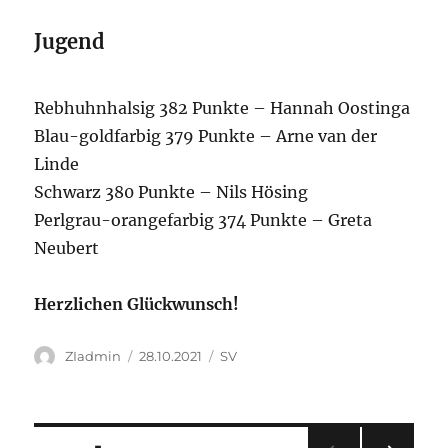
Jugend
Rebhuhnhalsig 382 Punkte – Hannah Oostinga
Blau-goldfarbig 379 Punkte – Arne van der
Linde
Schwarz 380 Punkte – Nils Hösing
Perlgrau-orangefarbig 374 Punkte – Greta
Neubert
Herzlichen Glückwunsch!
Autor
Veröffentlicht
Kategorien
ZIadmin
28.10.2021
SV
am