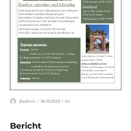
Autor
Veröffentlicht
Kategorien
ZIadmin
18.05.2023
SV
am
Bericht