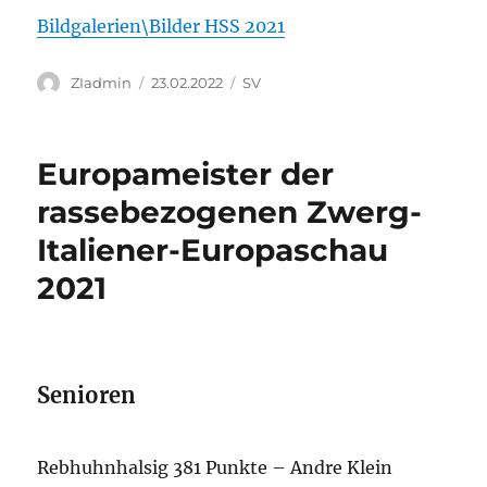
Bildgalerien\Bilder HSS 2021
Autor
Veröffentlicht
Kategorien
ZIadmin
23.02.2022
SV
am
Europameister der
rassebezogenen Zwerg-
Italiener-Europaschau
2021
Senioren
Rebhuhnhalsig 381 Punkte – Andre Klein