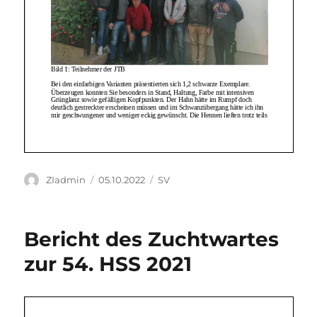
Autor
Veröffentlicht
Kategorien
ZIadmin
05.10.2022
SV
am
Bericht des Zuchtwartes
zur 54. HSS 2021