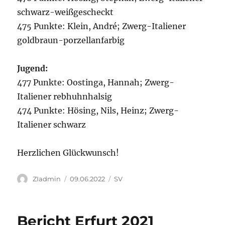
schwarz-weißgescheckt
475 Punkte: Klein, André; Zwerg-Italiener
goldbraun-porzellanfarbig
Jugend:
477 Punkte: Oostinga, Hannah; Zwerg-
Italiener rebhuhnhalsig
474 Punkte: Hösing, Nils, Heinz; Zwerg-
Italiener schwarz
Herzlichen Glückwunsch!
Autor
Veröffentlicht
Kategorien
ZIadmin
09.06.2022
SV
am
Bericht Erfurt 2021