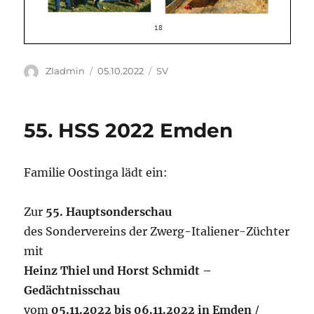
Autor
Veröffentlicht
Kategorien
ZIadmin
05.10.2022
SV
am
55. HSS 2022 Emden
Familie Oostinga lädt ein:
Zur
55. Hauptsonderschau
des Sondervereins der Zwerg-Italiener-Züchter
mit
Heinz Thiel und Horst Schmidt –
Gedächtnisschau
vom
05.11.2022 bis 06.11.2022 in Emden
/