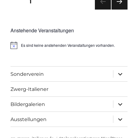
Beitragsnavigation
SEITE
1
NÄC
HSTE
SEIT
Anstehende Veranstaltungen
E
Es sind keine anstehenden Veranstaltungen vorhanden.
H
i
n
w
e
i
Unterme
Sonderverein
s
anzeigen
Zwerg-Italiener
Unterme
Bildergalerien
anzeigen
Unterme
Ausstellungen
anzeigen