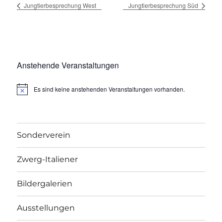
Jungtierbesprechung West
Jungtierbesprechung Süd
Anstehende Veranstaltungen
Es sind keine anstehenden Veranstaltungen vorhanden.
H
i
n
w
e
i
Sonderverein
s
Zwerg-Italiener
Bildergalerien
Ausstellungen